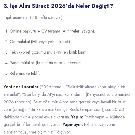
3. İşe Alım Süreci: 2026’da Neler Değişti?
Tipik aşamalar (2-8 hafta sürüyor):
Online başvuru + CV tarama (AI filtreleri yaygın).
Ön mülakat (HR veya yetkinlik testi).
Teknik/brief çözümü mülakatı (en kritik kısım).
Panel mülakatı (kreatif direktör + account).
Referans ve teklif.
Yeni nesil sorular
(2026 trendi): “Belirsizlik altında karar aldığın bir
anı anlat”, “Son bir yılda AI’yi nasıl kullandın?” (Kariyer.net ve Eleman.net
2026 raporları). Brief çözümü: Ajans sana gerçek veya hayali bir brief
verir (örneğin “Bir kahve markası için Reels kampanyası”), sen 30-60
dakikada fikir + görsel eskiz çıkarırsın.
Yapın:
Pratik yapın – eğitimde
gerçek brief’leri canlı çözüyoruz.
Yapmayın:
Ezber cevap verin –
ajanslar “düşünme biçiminizi” ölçüyor.