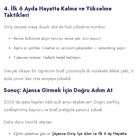
4. İlk 6 Ayda Hayatta Kalma ve Yükselme
Taktikleri
Giriş seviyesi maaş düşük olsa da hızlı yükselme mümkün.
Revize kültürüne alışın (sınırsız revize yok, sınır koyun).
Ajans içi politika: Creative vs. account çekişmeleri – networking yapın.
Tükenme önleme: Haftalık hedef belirleyin.
Gerçek hikaye: Bir öğrencim brief çözümüyle ilk mülakatta dikkat çekti, 6
ayda junior’dan orta seviyeye yükseldi.
Sonuç: Ajansa Girmek İçin Doğru Adım At
2026’da ajans kapıları hâlâ açık ama rekabet sert. Doğru portföy,
özelleştirilmiş başvuru ve brief pratiğiyle şansınız yüksek.
Daha derin hazırlık istersen:
Eğitim paketime göz at:
[Ajansa Giriş: İşe Alım ve İlk 6 Ay Hayatta