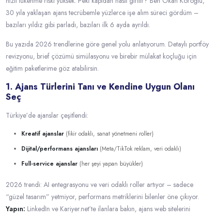
hızlı tükenme riski yüksek. Peki kapıdan nasıl girilir? Ben Okan Köroğlu,
30 yıla yaklaşan ajans tecrübemle yüzlerce işe alım süreci gördüm –
bazıları yıldız gibi parladı, bazıları ilk 6 ayda ayrıldı.
Bu yazıda 2026 trendlerine göre genel yolu anlatıyorum. Detaylı portföy
revizyonu, brief çözümü simülasyonu ve birebir mülakat koçluğu için
eğitim paketlerime göz atabilirsin.
1. Ajans Türlerini Tanı ve Kendine Uygun Olanı
Seç
Türkiye’de ajanslar çeşitlendi:
Kreatif ajanslar
(fikir odaklı, sanat yönetmeni roller)
Dijital/performans ajansları
(Meta/TikTok reklam, veri odaklı)
Full-service ajanslar
(her şeyi yapan büyükler)
2026 trendi: AI entegrasyonu ve veri odaklı roller artıyor – sadece
“güzel tasarım” yetmiyor, performans metriklerini bilenler öne çıkıyor.
Yapın:
LinkedIn ve Kariyer.net’te ilanlara bakın, ajans web sitelerini