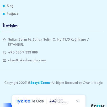
Blog
Mağaza
İletişim
Sultan Selim M. Sultan Selim C. No:11/5 Kağıthane /
İSTANBUL
+90 530 7 333 888
okan@okankoroglu.com
Copyright 2025 @
SosyalZoom
. All Rights Reserved by Okan Köroğlu
iyzico ile güvenli online ödeme altyapısı