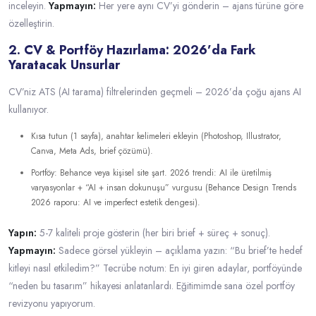
inceleyin.
Yapmayın:
Her yere aynı CV’yi gönderin – ajans türüne göre
özelleştirin.
2. CV & Portföy Hazırlama: 2026’da Fark
Yaratacak Unsurlar
CV’niz ATS (AI tarama) filtrelerinden geçmeli – 2026’da çoğu ajans AI
kullanıyor.
Kısa tutun (1 sayfa), anahtar kelimeleri ekleyin (Photoshop, Illustrator,
Canva, Meta Ads, brief çözümü).
Portföy: Behance veya kişisel site şart. 2026 trendi: AI ile üretilmiş
varyasyonlar + “AI + insan dokunuşu” vurgusu (Behance Design Trends
2026 raporu: AI ve imperfect estetik dengesi).
Yapın:
5-7 kaliteli proje gösterin (her biri brief + süreç + sonuç).
Yapmayın:
Sadece görsel yükleyin – açıklama yazın: “Bu brief’te hedef
kitleyi nasıl etkiledim?” Tecrübe notum: En iyi giren adaylar, portföyünde
“neden bu tasarım” hikayesi anlatanlardı. Eğitimimde sana özel portföy
revizyonu yapıyorum.